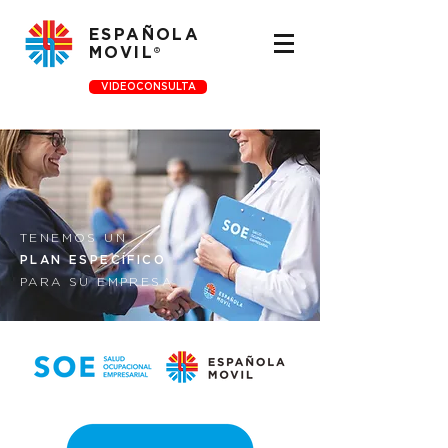
ESPAÑOLA
MOVIL
®
VIDEOCONSULTA
TENEMOS UN
PLAN ESPECÍFICO
PARA SU EMPRESA