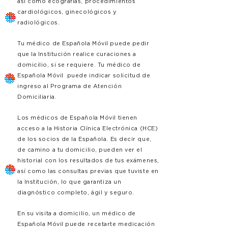
así como ecografías, procedimientos
cardiológicos, ginecológicos y
radiológicos.
Tu médico de Española Móvil puede pedir
que la Institución realice curaciones a
domicilio, si se requiere. Tu médico de
Española Móvil puede indicar solicitud de
ingreso al Programa de Atención
Domiciliaria.
Los médicos de Española Móvil tienen
acceso a la Historia Clínica Electrónica (HCE)
de los socios de la Española. Es decir que,
de camino a tu domicilio, pueden ver el
historial con los resultados de tus exámenes,
así como las consultas previas que tuviste en
la Institución, lo que garantiza un
diagnóstico completo, ágil y seguro.
En su visita a domicilio, un médico de
Española Móvil puede recetarte medicación