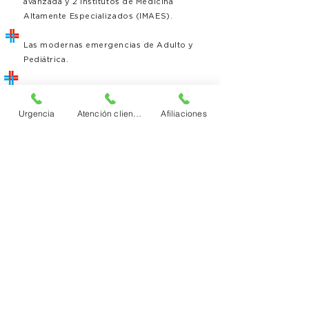
avanzada y 2 Institutos de Medicina
Altamente Especializados (IMAES).
Las modernas emergencias de Adulto y
Pediátrica.
La más alta tecnología médica y los
profesionales más destacados del medio, a
Urgencia
Atención clientes
Afiliaciones
disposición del socio para prevenir, tratar y
curar.
Una red conformada por 26 policlínicas y
sedes descentralizadas que hace mucho más
simple tu acceso a la salud.
Además, el sistema de emergencia
móvil
y sanatorio está conectado con:
La calidad profesional y humana para
acompañarte cuando más lo necesitas, con