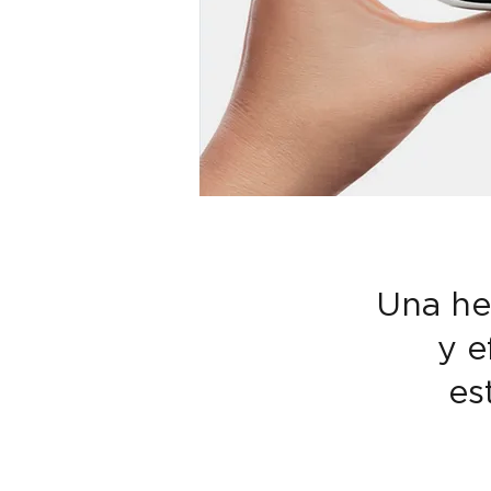
Una he
y e
es