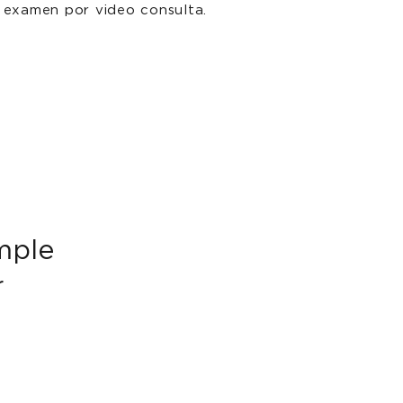
 examen por video consulta.
mple
r