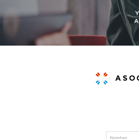
Y
A
ASO