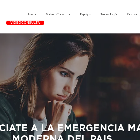
Home
Video Consulta
Equipo
Tecnología
Converg
VIDEOCONSULTA
CIATE A LA EMERGENCIA M
MODERNA DEL PAIS.