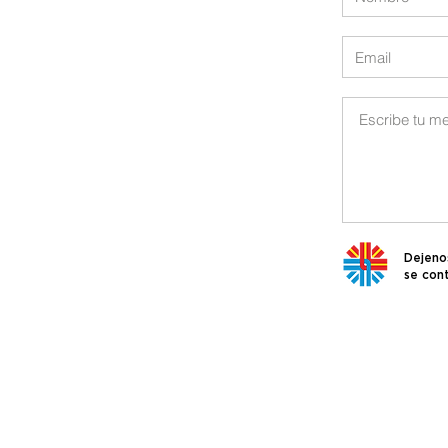
Dejenos
se con